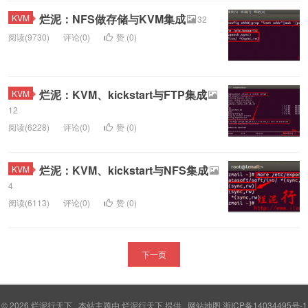
烂泥：NFS做存储与KVM集成
KVM
32
阅读(9730)
评论(0)
赞 (
0
)
烂泥：KVM、kickstart与FTP集成
KVM
12
阅读(6228)
评论(0)
赞 (
0
)
烂泥：KVM、kickstart与NFS集成
KVM
4
阅读(6113)
评论(0)
赞 (
0
)
下一页
© 2026
烂泥行天下
本站主题由
烂泥行天下
提供
网站地图
浙ICP备14034495号-1