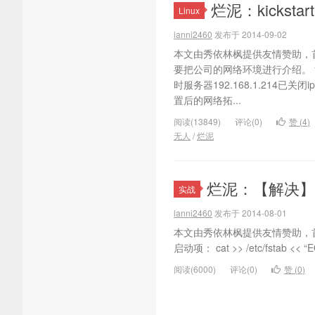
烂泥：kicksta
Linux
lanni2460
发布于 2014-09-02
本文由秀依林枫提供友情赞助，
要把公司的网络环境进行介绍。
时服务器192.168.1.214已关闭ip
置后的网络拓...
阅读(13849)
评论(0)
赞 (
4
)
无人
/
烂泥
烂泥：【解决】ub
实战
lanni2460
发布于 2014-08-01
本文由秀依林枫提供友情赞助，首发
启动项： cat >> /etc/fstab << “EOF
阅读(6000)
评论(0)
赞 (
0
)