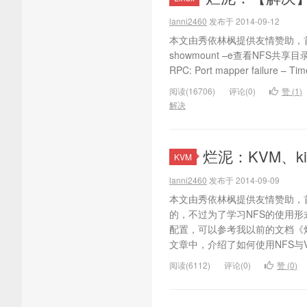
lanni2460
发布于 2014-09-12
本文由秀依林枫提供友情赞助，首
showmount –e查看NFS共享
RPC: Port mapper failure
阅读(16706)
评论(0)
赞 (
1
)
解决
烂泥：KVM、kic
KVM
lanni2460
发布于 2014-09-09
本文由秀依林枫提供友情赞助，
的，不过为了学习NFS的使用形
配置，可以参考我以前的文档《烂
文章中，介绍了如何使用NFS与Vsph
阅读(6112)
评论(0)
赞 (
0
)