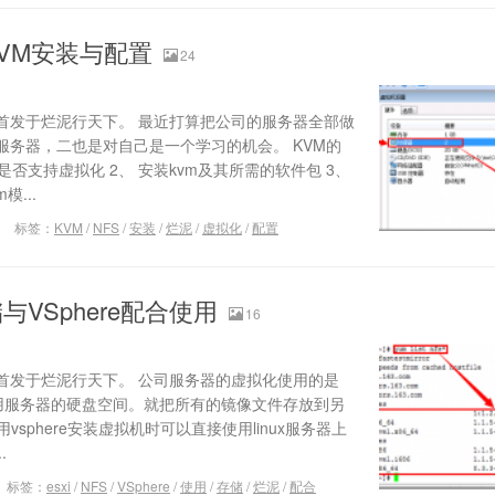
VM安装与配置
24
首发于烂泥行天下。 最近打算把公司的服务器全部做
服务器，二也是对自己是一个学习的机会。 KVM的
是否支持虚拟化 2、 安装kvm及其所需的软件包 3、
模...
标签：
KVM
/
NFS
/
安装
/
烂泥
/
虚拟化
/
配置
与VSphere配合使用
16
首发于烂泥行天下。 公司服务器的虚拟化使用的是
效的利用服务器的硬盘空间。就把所有的镜像文件存放到另
用vsphere安装虚拟机时可以直接使用linux服务器上
.
标签：
esxi
/
NFS
/
VSphere
/
使用
/
存储
/
烂泥
/
配合