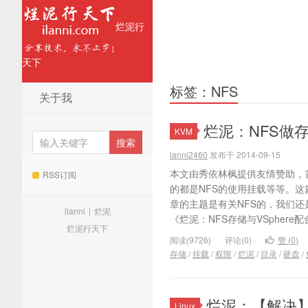
烂泥行
天下
标签：NFS
关于我
烂泥：NFS做
KVM
lanni2460
发布于 2014-09-15
本文由秀依林枫提供友情赞助，首
RSS订阅
的都是NFS的使用挂载等等。这
章的主题是有关NFS的，我们还
ilanni
|
烂泥
《烂泥：NFS存储与VSphere配
烂泥行天下
阅读(9726)
评论(0)
赞 (
0
)
存储
/
挂载
/
权限
/
烂泥
/
目录
/
硬盘
/
烂泥：【解决】N
Linux