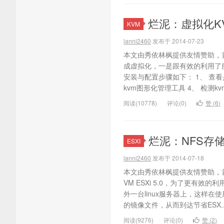
烂泥：虚拟化K
KVM
lanni2460
发布于 2014-07-23
本文由秀依林枫提供友情赞助，
成虚拟化，一是跟有效的利用了
安装与配置步骤如下： 1、 查看
kvm图形化管理工具 4、 检测kvm
阅读(10778)
评论(0)
赞 (
6
)
烂泥：NFS存储
ESXI
lanni2460
发布于 2014-07-18
本文由秀依林枫提供友情赞助，
VM ESXi 5.0，为了更有
外一台linux服务器上，这样在使
的镜像文件，从而到达节省ESX..
阅读(9276)
评论(0)
赞 (
2
)