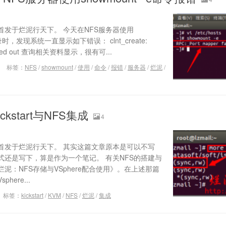
发于烂泥行天下。 今天在NFS服务器使用
目录时，发现系统一直显示如下错误： clnt_create:
 – Timed out 查询相关资料显示，很有可...
标签：
NFS
/
showmount
/
使用
/
命令
/
报错
/
服务器
/
烂泥
/
kstart与NFS集成
4
首发于烂泥行天下。 其实这篇文章原本是可以不写
式还是写下，算是作为一个笔记。 有关NFS的搭建与
泥：NFS存储与VSphere配合使用》。在上述那篇
ere...
标签：
kickstart
/
KVM
/
NFS
/
烂泥
/
集成