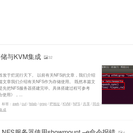
存储与KVM集成
32
发于烂泥行天下。 以前有关NFS的文章，我们介绍
篇文章我们介绍有关NFS作为存储使用。 既然本篇文
是先把NFS服务器搭建完毕。具体搭建过程可参考
合使用》，...
标签：
awk
/
cut
/
fstab
/
grep
/
IP地址
/
KVM
/
NFS
/
共享
/
同步
/
集成
FS服务器使用showmount –e命令报错
4