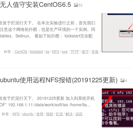
rt无人值守安装CentOS6.5
53
首发于烂泥行天下。 在本次实验进行之前，首先我们
 注意这个网络拓扑图，也是生产环境的一个实例。同
tables、Selinux。 看如下拓扑图： kickstart完全配
标签：
CentOS
/
kickstart
/
ks
/
NFS
/
pxe
/
TFTP
/
值守
/
安装
/
untu使用远程NFS报错(20191225更新)
4
于烂泥行天下。 20191225更新 加入到系统开机
” 192.168.1.11:/data/work/soft/iso /home/lia...
标签：
NFS
/
ubuntu
/
使用
/
报错
/
烂泥
/
解决
/
远程