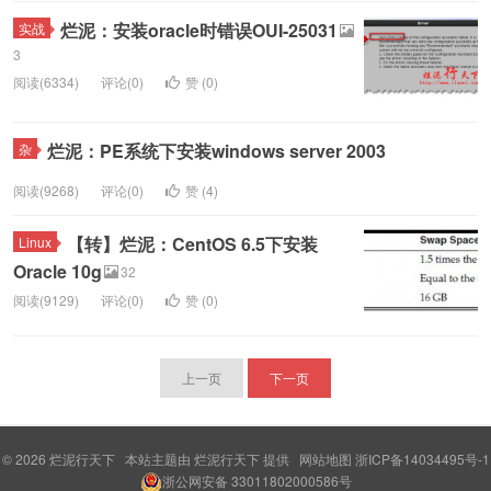
烂泥：安装oracle时错误OUI-25031
实战
3
阅读(6334)
评论(0)
赞 (
0
)
烂泥：PE系统下安装windows server 2003
杂
阅读(9268)
评论(0)
赞 (
4
)
【转】烂泥：CentOS 6.5下安装
Linux
Oracle 10g
32
阅读(9129)
评论(0)
赞 (
0
)
上一页
下一页
© 2026
烂泥行天下
本站主题由
烂泥行天下
提供
网站地图
浙ICP备14034495号-1
浙公网安备 33011802000586号