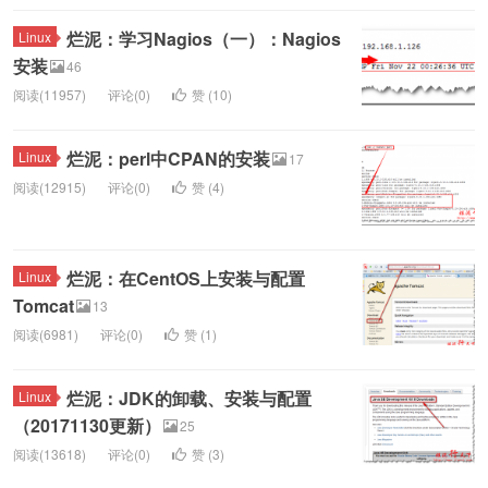
烂泥：学习Nagios（一）：Nagios
Linux
安装
46
阅读(11957)
评论(0)
赞 (
10
)
烂泥：perl中CPAN的安装
Linux
17
阅读(12915)
评论(0)
赞 (
4
)
烂泥：在CentOS上安装与配置
Linux
Tomcat
13
阅读(6981)
评论(0)
赞 (
1
)
烂泥：JDK的卸载、安装与配置
Linux
（20171130更新）
25
阅读(13618)
评论(0)
赞 (
3
)