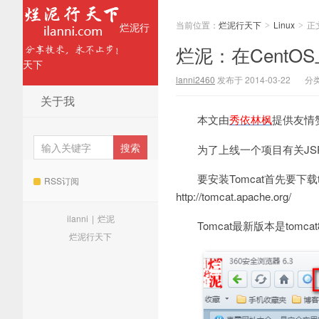
当前位置：
烂泥行天下
Linux
正
烂泥行
>
>
烂泥：在CentOS
天下
lanni2460
发布于 2014-03-22
分
关于我
本文由
秀依林枫
提供友情
为了上线一个项目有关JSP，
要安装Tomcat首先要下载
RSS订阅
http://tomcat.apache.org/
ilanni
|
烂泥
Tomcat最新版本是tomcat
烂泥行天下