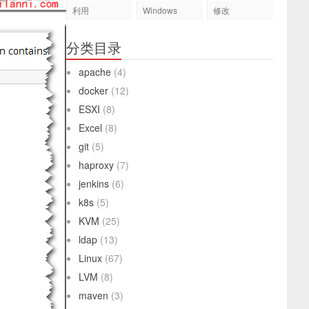
利用
Windows
修改
分类目录
apache
(4)
docker
(12)
ESXI
(8)
Excel
(8)
git
(5)
haproxy
(7)
jenkins
(6)
k8s
(5)
KVM
(25)
ldap
(13)
Linux
(67)
LVM
(8)
maven
(3)