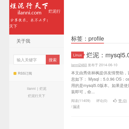
烂泥行
天下
标签：profile
关于我
烂泥：mysql
Linux
lanni2460
发布于 2014-06-10
本文由秀依林枫提供友情赞助，首
RSS订阅
息如下： Mysql：5.0.96 OS
用的是mysql5.0版本。如果
ilanni
|
烂泥
装即可，命...
烂泥行天下
阅读(11409)
评论(0)
赞 (
0
)
/
编译