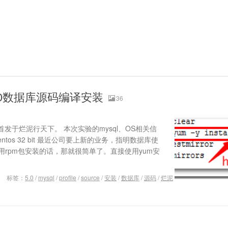
5.0数据库源码编译安装
36
发于烂泥行天下。 本次实验的mysql、OS相关信
：centos 32 bit 最近公司要上新的业务，指明数据库使
是使用rpm包安装的话，那就很简单了。直接使用yum安
标签：
5.0
/
mysql
/
profile
/
source
/
安装
/
数据库
/
源码
/
烂泥