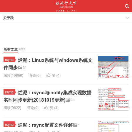
关于我
所有文章
第12页
烂泥：Linux系统与windows系统文
rsync
件同步
31
阅读(16868)
评论(0)
赞 (
4
)
烂泥：rsync与inotify集成实现数据
rsync
实时同步更新(20181019更新)
33
阅读(9622)
评论(0)
赞 (
4
)
烂泥：rsync配置文件详解
rsync
1