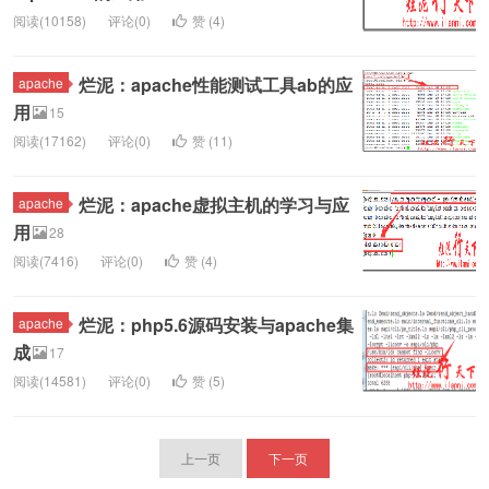
阅读(10158)
评论(0)
赞 (
4
)
烂泥：apache性能测试工具ab的应
apache
用
15
阅读(17162)
评论(0)
赞 (
11
)
烂泥：apache虚拟主机的学习与应
apache
用
28
阅读(7416)
评论(0)
赞 (
4
)
烂泥：php5.6源码安装与apache集
apache
成
17
阅读(14581)
评论(0)
赞 (
5
)
上一页
下一页