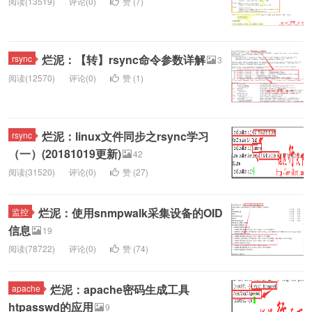
阅读(13519)
评论(0)
赞 (
7
)
烂泥：【转】rsync命令参数详解
rsync
3
阅读(12570)
评论(0)
赞 (
1
)
烂泥：linux文件同步之rsync学习
rsync
（一）(20181019更新)
42
阅读(31520)
评论(0)
赞 (
27
)
烂泥：使用snmpwalk采集设备的OID
监控
信息
19
阅读(78722)
评论(0)
赞 (
74
)
烂泥：apache密码生成工具
apache
htpasswd的应用
9