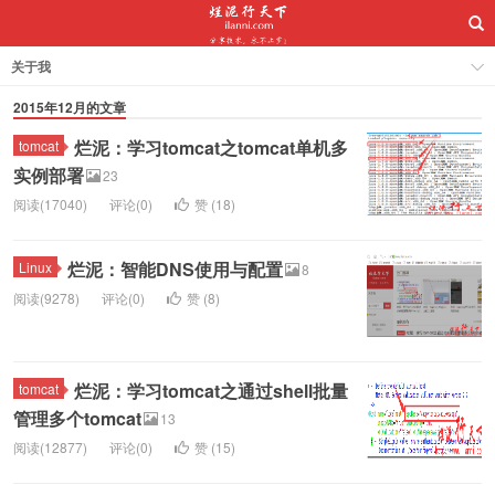
关于我
2015年12月的文章
烂泥：学习tomcat之tomcat单机多
tomcat
实例部署
23
阅读(17040)
评论(0)
赞 (
18
)
烂泥：智能DNS使用与配置
Linux
8
阅读(9278)
评论(0)
赞 (
8
)
烂泥：学习tomcat之通过shell批量
tomcat
管理多个tomcat
13
阅读(12877)
评论(0)
赞 (
15
)