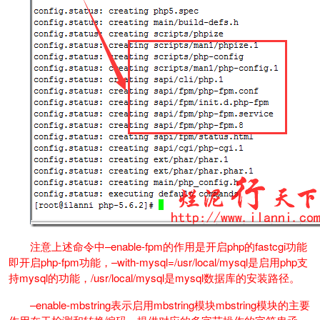
注意上述命令中–enable-fpm的作用是开启php的fastcgi功能
即开启php-fpm功能，–with-mysql=/usr/local/mysql是启用php支
持mysql的功能，/usr/local/mysql是mysql数据库的安装路径。
–enable-mbstring表示启用mbstring模块mbstring模块的主要