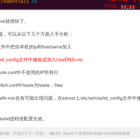
tos就很快了。
题，可以从以下几个方面入手分析：
sts文件中把你本机的ip和hostname加入
/sshd_config文件中修改或加入UseDNS=no
esolv.conf中不使用的IP所有行
tch.conf中hosts为hosts：files
sapi-with-mic也有可能出现问题，在server上/etc/ssh/sshd_config文件
tart重启sshd进程使配置生效。
得转载：
烂泥行天下
»
烂泥：【解决】Ubuntu下使用SSH连接CentOS系统很慢