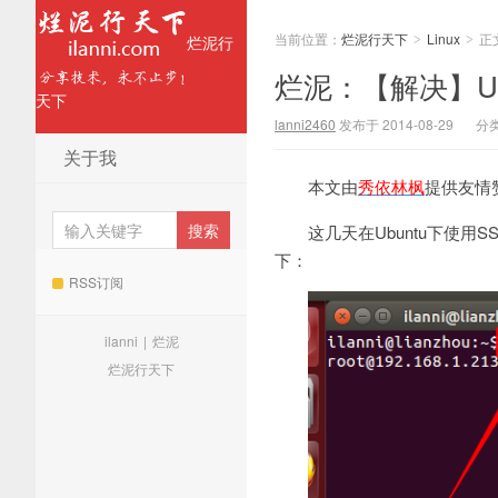
当前位置：
烂泥行天下
Linux
正
烂泥行
>
>
烂泥：【解决】Ub
天下
lanni2460
发布于 2014-08-29
分
关于我
本文由
秀依林枫
提供友情
这几天在Ubuntu下使用
下：
RSS订阅
ilanni
|
烂泥
烂泥行天下