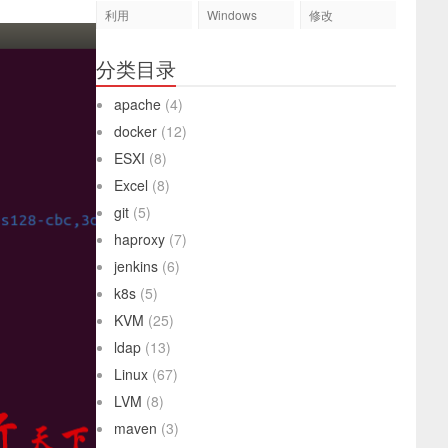
利用
Windows
修改
分类目录
apache
(4)
docker
(12)
ESXI
(8)
Excel
(8)
git
(5)
haproxy
(7)
jenkins
(6)
k8s
(5)
KVM
(25)
ldap
(13)
Linux
(67)
LVM
(8)
maven
(3)