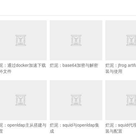
泥：通过docker加速下载
烂泥：base64加密与解密
烂泥：jfrog arti
外文件
装与使用
泥：openldap主从搭建与
烂泥：squid与openldap集
烂泥：squid
置
成
装与配置