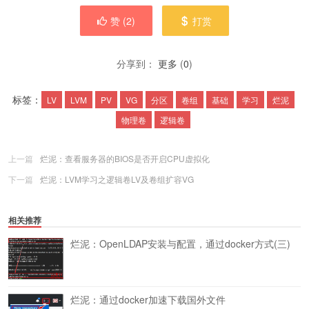
赞 (
2
)
打赏
分享到：
更多
(
0
)
标签：
LV
LVM
PV
VG
分区
卷组
基础
学习
烂泥
物理卷
逻辑卷
上一篇
烂泥：查看服务器的BIOS是否开启CPU虚拟化
下一篇
烂泥：LVM学习之逻辑卷LV及卷组扩容VG
相关推荐
烂泥：OpenLDAP安装与配置，通过docker方式(三)
烂泥：通过docker加速下载国外文件