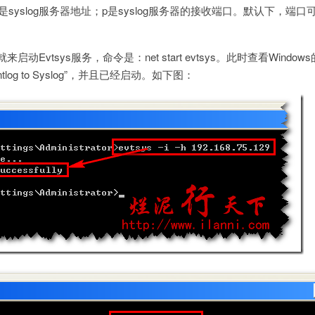
h是syslog服务器地址；p是syslog服务器的接收端口。默认下，端
启动Evtsys服务，命令是：net start evtsys。此时查看Window
og to Syslog”，并且已经启动。如下图：