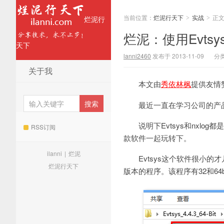
当前位置：
烂泥行天下
实战
正
烂泥行
>
>
烂泥：使用Evtsy
天下
lanni2460
发布于 2013-11-09
分
关于我
本文由
秀依林枫
提供友情
最近一直在学习公司的产品
说明下Evtsys和nxlog
RSS订阅
款软件一起玩转下。
ilanni
|
烂泥
Evtsys这个软件很小的才几百KB
烂泥行天下
版本的程序。该程序有32和6