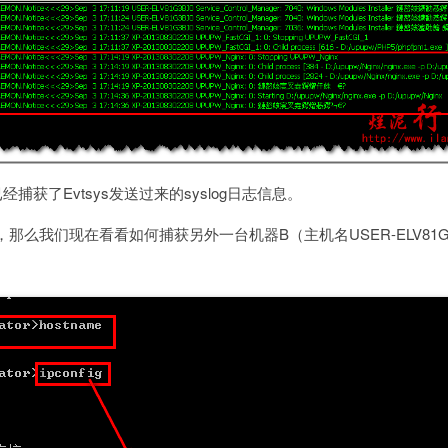
er已经捕获了Evtsys发送过来的syslog日志信息。
那么我们现在看看如何捕获另外一台机器B（主机名USER-ELV81G