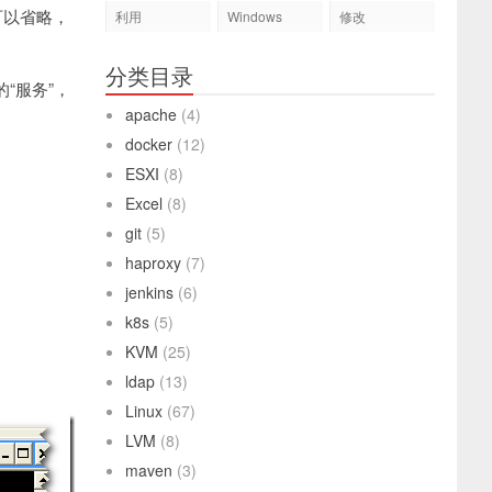
口可以省略，
利用
Windows
修改
分类目录
s的“服务”，
apache
(4)
docker
(12)
ESXI
(8)
Excel
(8)
git
(5)
haproxy
(7)
jenkins
(6)
k8s
(5)
KVM
(25)
ldap
(13)
Linux
(67)
LVM
(8)
maven
(3)