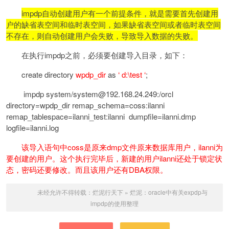
impdp自动创建用户有一个前提条件，就是需要首先创建用
户的缺省表空间和临时表空间，如果缺省表空间或者临时表空间
不存在，则自动创建用户会失败，导致导入数据的失败。
在执行impdp之前，必须要创建导入目录，如下：
create directory
wpdp_dir
as
‘ d:\test ‘
;
impdp system/system@192.168.24.249:/orcl
directory=wpdp_dir remap_schema=coss:ilanni
remap_tablespace=ilanni_test:ilanni dumpfile=ilanni.dmp
logfile=ilanni.log
该导入语句中coss是原来dmp文件原来数据库用户，ilanni为
要创建的用户。这个执行完毕后，新建的用户ilanni还处于锁定状
态，密码还要修改。而且该用户还有DBA权限。
未经允许不得转载：
烂泥行天下
»
烂泥：oracle中有关expdp与
impdp的使用整理