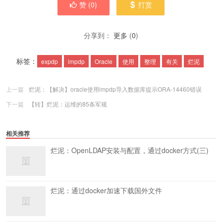
赞 (
0
)
打赏
分享到：
更多
(
0
)
标签：
expdp
impdp
Oracle
使用
整理
有关
烂泥
上一篇
烂泥：【解决】oracle使用impdp导入数据库提示ORA-14460错误
下一篇
【转】烂泥：运维的85条军规
相关推荐
烂泥：OpenLDAP安装与配置，通过docker方式(三)
烂泥：通过docker加速下载国外文件