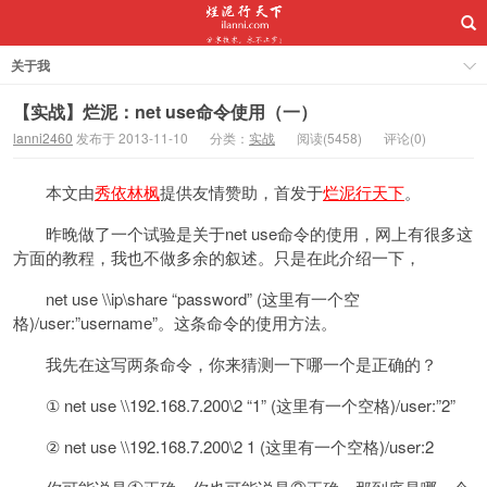
关于我
【实战】烂泥：net use命令使用（一）
lanni2460
发布于 2013-11-10
分类：
实战
阅读(5458)
评论(0)
本文由
秀依林枫
提供友情赞助，首发于
烂泥行天下
。
昨晚做了一个试验是关于net use命令的使用，网上有很多这
方面的教程，我也不做多余的叙述。只是在此介绍一下，
net use \\ip\share “password” (这里有一个空
格)/user:”username”。这条命令的使用方法。
我先在这写两条命令，你来猜测一下哪一个是正确的？
① net use \\192.168.7.200\2 “1” (这里有一个空格)/user:”2”
② net use \\192.168.7.200\2 1 (这里有一个空格)/user:2