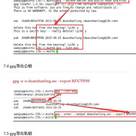
7.4 gpg
导出公钥
gpg -a -o duanzhanling.asc –export BFA7FF09
7.5 gpg
导出私钥