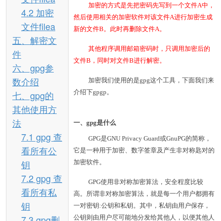
加密的方式是先把密码先写到一个文件A中，
4.2 加密
然后使用相关的加密软件对该文件A进行加密生成
文件filea
新的文件B。此时再删除文件A。
五、解密文
其他程序调用邮箱密码时，只调用加密后的
件
文件B，同时对文件B进行解密。
六、gpg参
数介绍
加密我们使用的是gpg这个工具，下面我们来
介绍下gpgp。
七、gpg的
其他使用方
法
一、gpg是什么
7.1 gpg 查
GPG是GNU Privacy Guard或GnuPG的简称，
看所有公
它是一种用于加密、数字签章及产生非对称匙对的
钥
加密软件。
7.2 gpg 查
GPG使用非对称加密算法，安全程度比较
看所有私
高。所谓非对称加密算法，就是每一个用户都拥有
钥
一对密钥:公钥和私钥。其中，私钥由用户保存，
7.3 gpg删
公钥则由用户尽可能地分发给其他人，以便其他人