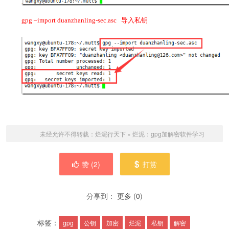
gpg –import duanzhanling-sec.asc 导入私钥
未经允许不得转载：
烂泥行天下
»
烂泥：gpg加解密软件学习
赞 (
2
)
打赏
分享到：
更多
(
0
)
标签：
gpg
公钥
加密
烂泥
私钥
解密