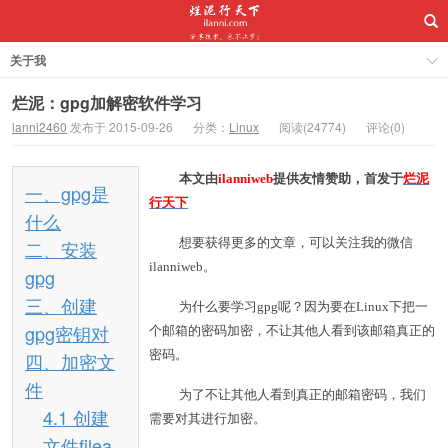
关于我
烂泥：gpg加解密软件学习
lanni2460
发布于 2015-09-26
分类：
Linux
阅读(24774)
评论(0)
本文由
ilanniweb
提供友情赞助，首发于
烂泥
一、gpg是
行天下
什么
想要获得更多的文章，可以关注我的微信
二、安装
ilanniweb。
gpg
三、创建
为什么要学习gpg呢？因为要在Linux下把一
gpg密钥对
个邮箱的密码加密，不让其他人看到该邮箱真正的
密码。
四、加密文
件
为了不让其他人看到真正的邮箱密码，我们
4.1 创建
需要对其进行加密。
文件filea