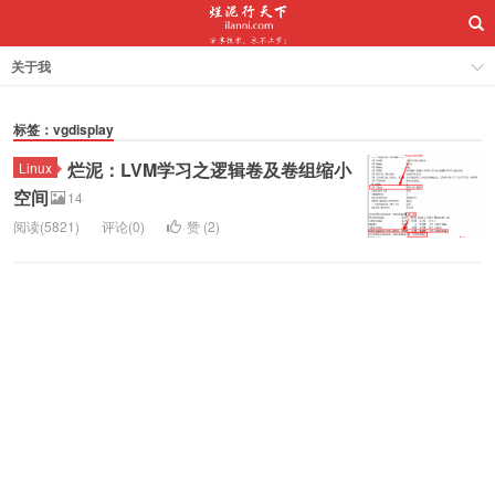
关于我
标签：vgdisplay
烂泥：LVM学习之逻辑卷及卷组缩小
Linux
空间
14
阅读(5821)
评论(0)
赞 (
2
)