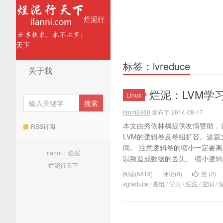
烂泥行
天下
标签：lvreduce
关于我
烂泥：LVM学
Linux
lanni2460
发布于 2014-08-17
本文由秀依林枫提供友情赞助，
RSS订阅
LVM的逻辑卷及卷组扩容。这篇
间。 注意逻辑卷的缩小一定要
ilanni
|
烂泥
以致造成数据的丢失。 缩小逻辑
烂泥行天下
阅读(5818)
评论(0)
赞 (
2
)
vgreduce
/
卷组
/
学习
/
烂泥
/
空间
/