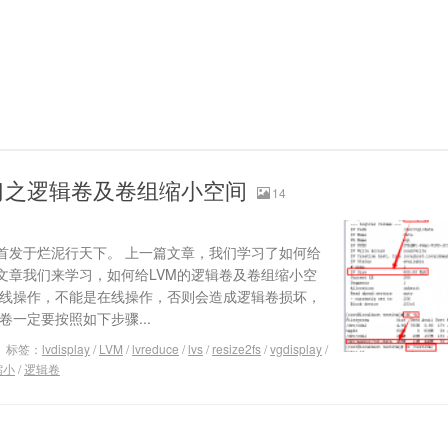
习之逻辑卷及卷组缩小空间
14
首发于烂泥行天下。 上一篇文章，我们学习了如何给
文章我们来学习，如何给LVM的逻辑卷及卷组缩小空
离线操作，不能是在线操作，否则会造成逻辑卷损坏，
卷一定要按照如下步骤...
标签：
lvdisplay
/
LVM
/
lvreduce
/
lvs
/
resize2fs
/
vgdisplay
/
缩小
/
逻辑卷