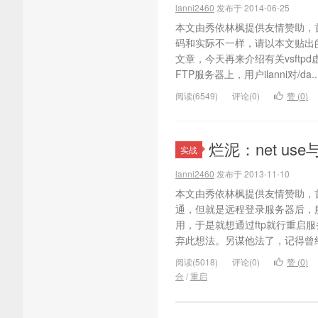
lanni2460
发布于 2014-06-25
本文由秀依林枫提供友情赞助，
码和实际不一样，请以本文贴出的
文章，今天再来介绍有关vsft
FTP服务器上，用户ilanni对/da..
阅读(6549)
评论(0)
赞 (
0
)
烂泥：net us
实战
lanni2460
发布于 2013-11-10
本文由秀依林枫提供友情赞助，首
通，但就是远程登录服务器后，服
用，于是就想通过ftp就行重启
弃此想法。另谋他法了，记得曾经
阅读(5018)
评论(0)
赞 (
0
)
合
/
重启