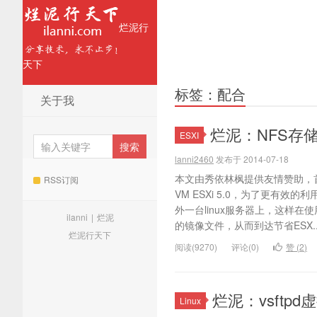
烂泥行
天下
标签：配合
关于我
烂泥：NFS存储
ESXI
lanni2460
发布于 2014-07-18
本文由秀依林枫提供友情赞助，
RSS订阅
VM ESXi 5.0，为了更有
外一台linux服务器上，这样在使
ilanni
|
烂泥
的镜像文件，从而到达节省ESX..
烂泥行天下
阅读(9270)
评论(0)
赞 (
2
)
烂泥：vsft
Linux