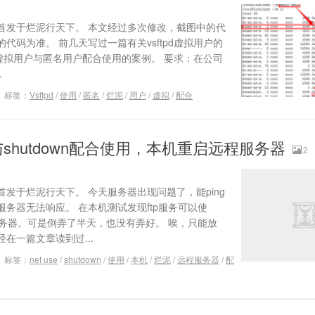
首发于烂泥行天下。 本文经过多次修改，截图中的代
代码为准。 前几天写过一篇有关vsftpd虚拟用户的
pd虚拟用户与匿名用户配合使用的案例。 要求：在公司
.
标签：
Vsftpd
/
使用
/
匿名
/
烂泥
/
用户
/
虚拟
/
配合
e与shutdown配合使用，本机重启远程服务器
2
发于烂泥行天下。 今天服务器出现问题了，能ping
务器无法响应。 在本机测试发现ftp服务可以使
服务器。可是倒弄了半天，也没有弄好。 唉，只能放
在一篇文章读到过...
标签：
net use
/
shutdown
/
使用
/
本机
/
烂泥
/
远程服务器
/
配