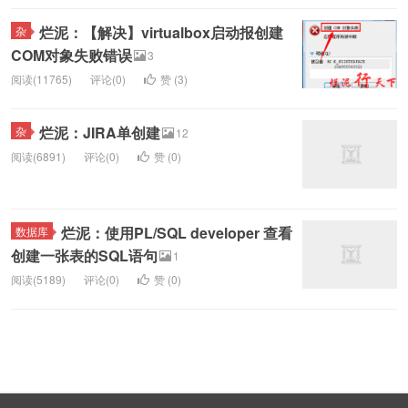
烂泥：【解决】virtualbox启动报创建
杂
COM对象失败错误
3
阅读(11765)
评论(0)
赞 (
3
)
烂泥：JIRA单创建
杂
12
阅读(6891)
评论(0)
赞 (
0
)
烂泥：使用PL/SQL developer 查看
数据库
创建一张表的SQL语句
1
阅读(5189)
评论(0)
赞 (
0
)