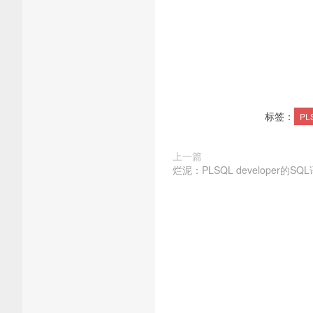
标签：
PL
上一篇
烂泥：PLSQL developer的S