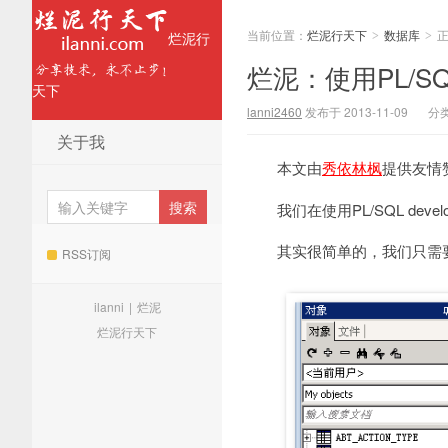
当前位置：
烂泥行天下
数据库
烂泥行
>
>
烂泥：使用PL/SQ
天下
lanni2460
发布于 2013-11-09
分
关于我
本文由
秀依林枫
提供友情
我们在使用PL/SQL de
其实很简单的，我们只需要找
RSS订阅
ilanni
|
烂泥
烂泥行天下