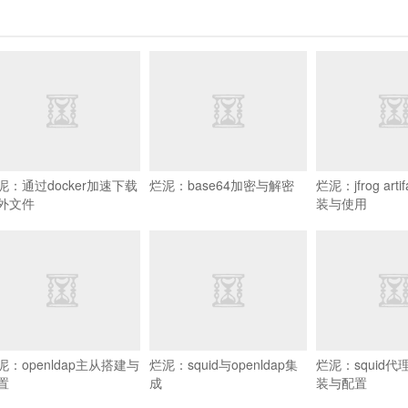
泥：通过docker加速下载
烂泥：base64加密与解密
烂泥：jfrog arti
外文件
装与使用
泥：openldap主从搭建与
烂泥：squid与openldap集
烂泥：squid
置
成
装与配置