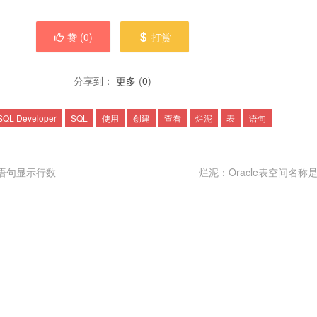
赞 (
0
)
打赏
分享到：
更多
(
0
)
SQL Developer
SQL
使用
创建
查看
烂泥
表
语句
QL语句显示行数
烂泥：Oracle表空间名称