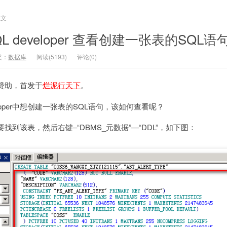
正文
L developer 查看创建一张表的SQL语
类：
数据库
阅读(5193)
评论(0)
赞助，首发于
烂泥行天下
。
veloper中想创建一张表的SQL语句，该如何查看呢？
到该表，然后右键–“DBMS_元数据”—“DDL”，如下图：