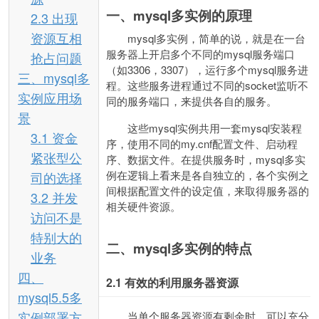
一、mysql多实例的原理
2.3 出现
资源互相
mysql多实例，简单的说，就是在一台
服务器上开启多个不同的mysql服务端口
抢占问题
（如3306，3307），运行多个mysql服务进
三、mysql多
程。这些服务进程通过不同的socket监听不
实例应用场
同的服务端口，来提供各自的服务。
景
这些mysql实例共用一套mysql安装程
3.1 资金
序，使用不同的my.cnf配置文件、启动程
紧张型公
序、数据文件。在提供服务时，mysql多实
例在逻辑上看来是各自独立的，各个实例之
司的选择
间根据配置文件的设定值，来取得服务器的
3.2 并发
相关硬件资源。
访问不是
特别大的
二、mysql多实例的特点
业务
四、
2.1
有效的利用服务器资源
mysql5.5多
实例部署方
当单个服务器资源有剩余时，可以充分