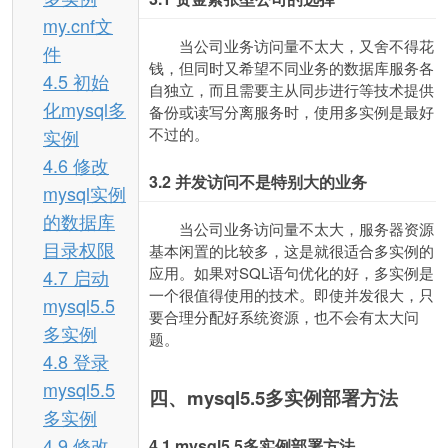
my.cnf文
当公司业务访问量不太大，又舍不得花
件
钱，但同时又希望不同业务的数据库服务各
4.5 初始
自独立，而且需要主从同步进行等技术提供
化mysql多
备份或读写分离服务时，使用多实例是最好
不过的。
实例
4.6 修改
3.2
并发访问不是特别大的业务
mysql实例
的数据库
当公司业务访问量不太大，服务器资源
目录权限
基本闲置的比较多，这是就很适合多实例的
应用。如果对SQL语句优化的好，多实例是
4.7 启动
一个很值得使用的技术。即使并发很大，只
mysql5.5
要合理分配好系统资源，也不会有太大问
多实例
题。
4.8 登录
mysql5.5
四、mysql5.5多实例部署方法
多实例
4.9 修改
4.1 mysql5.5
多实例部署方法