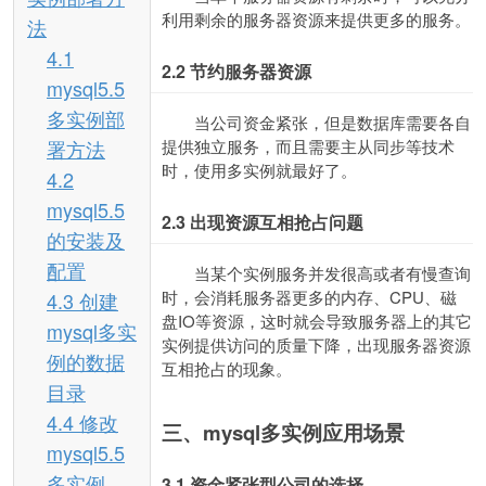
利用剩余的服务器资源来提供更多的服务。
法
4.1
2.2
节约服务器资源
mysql5.5
多实例部
当公司资金紧张，但是数据库需要各自
署方法
提供独立服务，而且需要主从同步等技术
时，使用多实例就最好了。
4.2
mysql5.5
2.3
出现资源互相抢占问题
的安装及
配置
当某个实例服务并发很高或者有慢查询
时，会消耗服务器更多的内存、CPU、磁
4.3 创建
盘IO等资源，这时就会导致服务器上的其它
mysql多实
实例提供访问的质量下降，出现服务器资源
例的数据
互相抢占的现象。
目录
4.4 修改
三、mysql多实例应用场景
mysql5.5
多实例
3.1
资金紧张型公司的选择