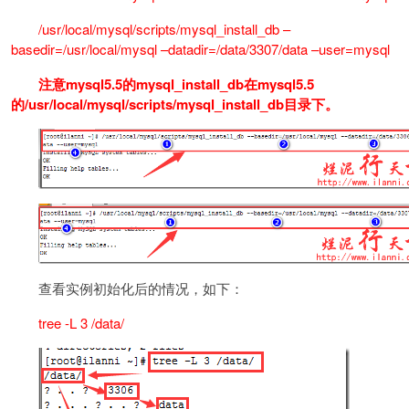
/usr/local/mysql/scripts/mysql_install_db –
basedir=/usr/local/mysql –datadir=/data/3307/data –user=mysql
注意mysql5.5的mysql_install_db在mysql5.5
的/usr/local/mysql/scripts/mysql_install_db目录下。
查看实例初始化后的情况，如下：
tree -L 3 /data/