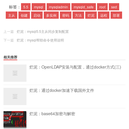
标签：
5.5
mysql
mysqladmin
mysqld_safe
root
sed
主从
创建
启动
多实例
密码
方法
烂泥
远程
部署
上一篇
烂泥：mysql5.5主从同步复制配置
下一篇
烂泥：mysql帮助命令使用说明
相关推荐
烂泥：OpenLDAP安装与配置，通过docker方式(三)
烂泥：通过docker加速下载国外文件
烂泥：base64加密与解密