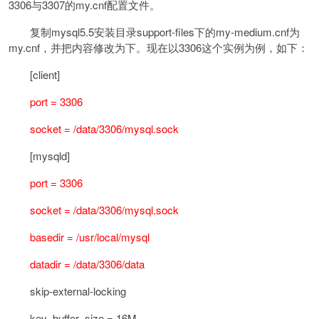
3306与3307的my.cnf配置文件。
复制mysql5.5安装目录support-files下的my-medium.cnf为
my.cnf，并把内容修改为下。现在以3306这个实例为例，如下：
[client]
port = 3306
socket = /data/3306/mysql.sock
[mysqld]
port = 3306
socket = /data/3306/mysql.sock
basedir = /usr/local/mysql
datadir = /data/3306/data
skip-external-locking
key_buffer_size = 16M