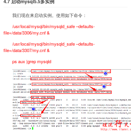
4.7
启动mysql5.5多实例
我们现在来启动实例。使用如下命令：
/usr/local/mysql/bin/mysqld_safe –defaults-
file=/data/3306/my.cnf &
/usr/local/mysql/bin/mysqld_safe –defaults-
file=/data/3307/my.cnf &
ps aux |grep mysqld