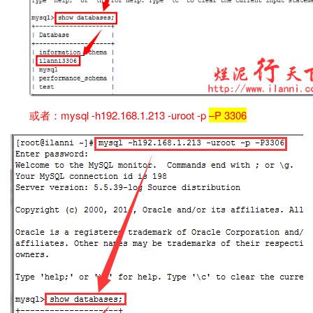
或者：mysql -h192.168.1.213 -uroot -p
–P 3306