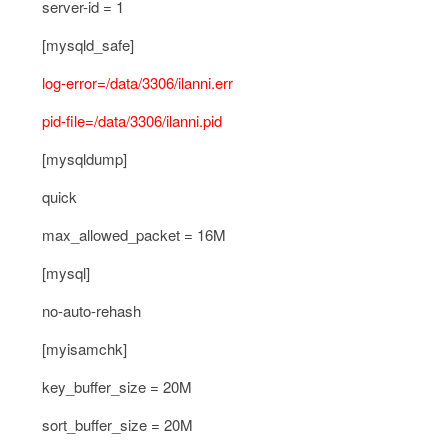
server-id = 1
[mysqld_safe]
log-error=/data/3306/ilanni.err
pid-file=/data/3306/ilanni.pid
[mysqldump]
quick
max_allowed_packet = 16M
[mysql]
no-auto-rehash
[myisamchk]
key_buffer_size = 20M
sort_buffer_size = 20M