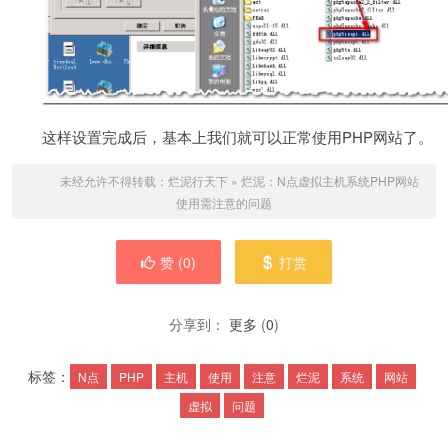
这样设置完成后，基本上我们就可以正常使用PHP网站了。
未经允许不得转载：
烂泥行天下
»
烂泥：N点虚拟主机系统PHP网站
使用需注意的问题
赞 (
0
)
打赏
分享到：
更多
(
0
)
标签：
N点
PHP
主机
使用
注意
烂泥
系统
网站
虚拟
问题