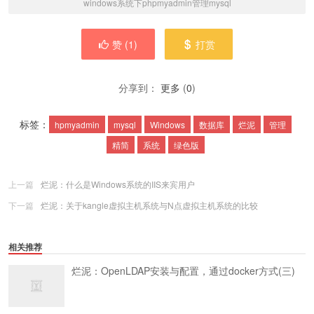
windows系统下phpmyadmin管理mysql
赞 (
1
)
打赏
分享到：
更多
(
0
)
标签：
hpmyadmin
mysql
Windows
数据库
烂泥
管理
精简
系统
绿色版
上一篇
烂泥：什么是Windows系统的IIS来宾用户
下一篇
烂泥：关于kangle虚拟主机系统与N点虚拟主机系统的比较
相关推荐
烂泥：OpenLDAP安装与配置，通过docker方式(三)