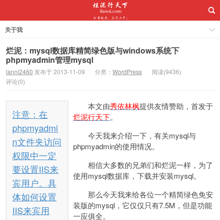
关于我
烂泥：mysql数据库精简绿色版与windows系统下
phpmyadmin管理mysql
lanni2460
发布于 2013-11-09
分类：
WordPress
阅读(9436)
评论(0)
本文由
秀依林枫
提供友情赞助，首发于
注意：在
烂泥行天下
。
phpmyadmi
今天我来介绍一下，有关mysql与
n文件夹访问
phpmyadmin的使用情况。
权限中一定
相信大多数的兄弟们和烂泥一样，为了
要设置IIS来
使用mysql数据库，下载并安装mysql。
宾用户。具
那么今天我来给各位一个精简绿色免安
体如何设置
装版的mysql，它仅仅只有7.5M，但是功能
IIS来宾用
一应俱全。