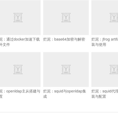
泥：通过docker加速下载
烂泥：base64加密与解密
烂泥：jfrog arti
外文件
装与使用
泥：openldap主从搭建与
烂泥：squid与openldap集
烂泥：squid
置
成
装与配置