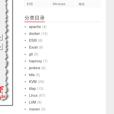
利用
Windows
修改
分类目录
apache
(4)
docker
(12)
ESXI
(8)
Excel
(8)
git
(5)
haproxy
(7)
jenkins
(6)
k8s
(5)
KVM
(25)
ldap
(13)
Linux
(67)
LVM
(8)
maven
(3)