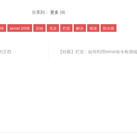
分享到：
更多
(
0
)
68
server 2008
启动
无法
烂泥
解决
错误
防火墙
开的文档
【转载】烂泥：如何利用telnet命令检测