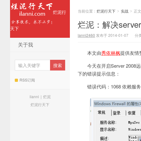
当前位置：
烂泥行天下
实战
正
烂泥行
>
>
烂泥：解决serve
天下
lanni2460
发布于 2014-01-07
分
关于我
本文由
秀依林枫
提供友情
今天在开启Server 
下的错误提示信息：
RSS订阅
错误代码：1068 依赖服
ilanni
|
烂泥
烂泥行天下