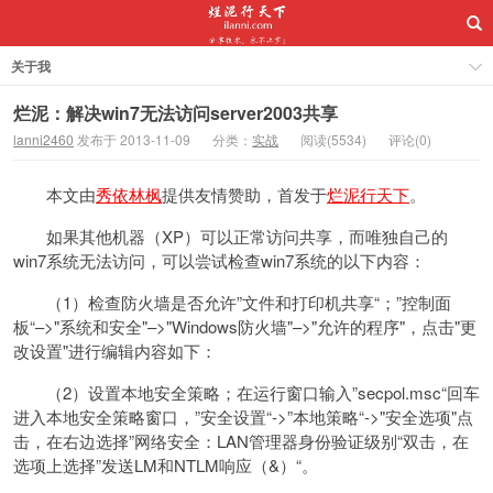
关于我
烂泥：解决win7无法访问server2003共享
lanni2460
发布于 2013-11-09
分类：
实战
阅读(5534)
评论(0)
本文由
秀依林枫
提供友情赞助，首发于
烂泥行天下
。
如果其他机器（XP）可以正常访问共享，而唯独自己的
win7系统无法访问，可以尝试检查win7系统的以下内容：
（1）检查防火墙是否允许”文件和打印机共享“；”控制面
板“–>"系统和安全"–>"Windows防火墙"–>"允许的程序"，点击"更
改设置"进行编辑内容如下：
（2）设置本地安全策略；在运行窗口输入”secpol.msc“回车
进入本地安全策略窗口，”安全设置“->”本地策略“->"安全选项"点
击，在右边选择”网络安全：LAN管理器身份验证级别“双击，在
选项上选择”发送LM和NTLM响应（&）“。