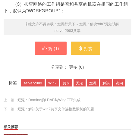
（3）检查网络的工作组是否和共享的机器在相同的工作组
下，默认为”WORKGROUP“；
未经允许不得转载：
烂泥行天下
»
烂泥：解决win7无法访问
server2003共享
赞 (
1
)
打赏
分享到：
更多
(
0
)
标签：
server2003
Win7
共享
无法
烂泥
解决
访问
上一篇
烂泥：Domino的LDAP与WingFTP集成
下一篇
烂泥：解决关于win7共享文件连接数限制的问题
相关推荐