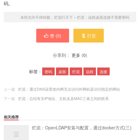
码。
未经允许不得转载：
烂泥行天下
»
烂泥：远程桌面连接不需要密码
赞 (
0
)
打赏
分享到：
更多
(
0
)
标签：
密码
桌面
烂泥
远程
连接
上一篇
烂泥：通过DNS设置使内网无法访问外网机器访问指定的网站
下一篇
烂泥：总结有关IP地址、主机名及MAC三者之间的联系
相关推荐
烂泥：OpenLDAP安装与配置，通过docker方式(三)