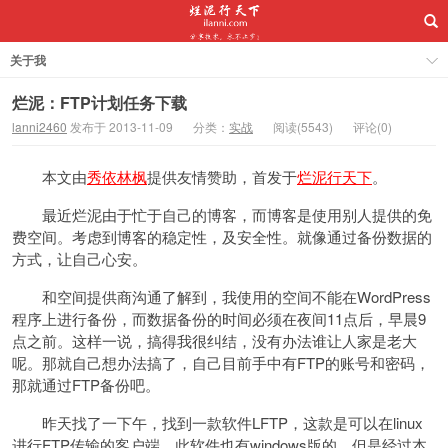
关于我
烂泥：FTP计划任务下载
lanni2460
发布于 2013-11-09
分类：
实战
阅读(5543)
评论(0)
本文由
秀依林枫
提供友情赞助，首发于
烂泥行天下
。
最近烂泥由于忙于自己的博客，而博客是使用别人提供的免
费空间。考虑到博客的稳定性，及安全性。就像通过备份数据的
方式，让自己心安。
和空间提供商沟通了解到，我使用的空间不能在WordPress
程序上进行备份，而数据备份的时间必须在夜间11点后，早晨9
点之前。这样一说，搞得我很纠结，没有办法谁让人家是老大
呢。那就自己想办法搞了，自己目前手中有FTP的账号和密码，
那就通过FTP备份吧。
昨天找了一下午，找到一款软件LFTP，这款是可以在linux
进行FTP传输的客户端。此软件也有windows版的，但是经过本