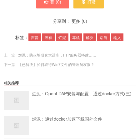
赞 (
0
)
打赏
分享到：
更多
(
0
)
标签：
声音
没有
烂泥
耳机
解决
话筒
输入
上一篇
烂泥：防火墙研究大进步，FTP服务器搭建……
下一篇
【已解决】如何取得Win7文件的管理员权限？
相关推荐
烂泥：OpenLDAP安装与配置，通过docker方式(三)
烂泥：通过docker加速下载国外文件