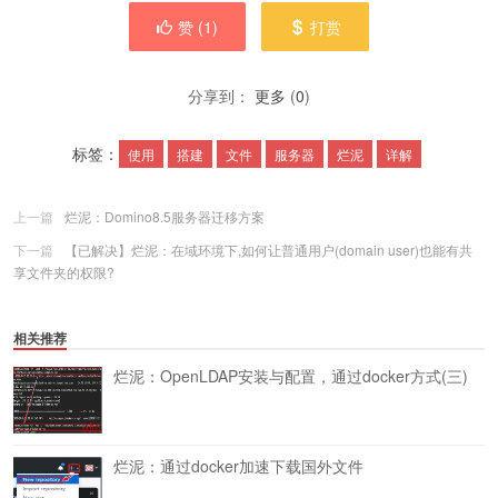
赞 (
1
)
打赏
分享到：
更多
(
0
)
标签：
使用
搭建
文件
服务器
烂泥
详解
上一篇
烂泥：Domino8.5服务器迁移方案
下一篇
【已解决】烂泥：在域环境下,如何让普通用户(domain user)也能有共
享文件夹的权限?
相关推荐
烂泥：OpenLDAP安装与配置，通过docker方式(三)
烂泥：通过docker加速下载国外文件