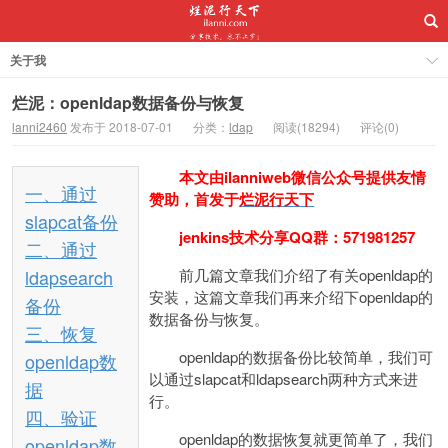
关于我
烂泥：openldap数据备份与恢复
lanni2460
发布于 2018-07-01
分类：
ldap
阅读(18294)
评论(0)
本文由ilanniweb微信公众号提供友情
一、通过
赞助，首发于
烂泥行天下
slapcat备份
jenkins
技术分享QQ群：571981257
二、通过
ldapsearch
前几篇文章我们介绍了有关openldap的
安装，这篇文章我们再来介绍下openldap的
备份
数据备份与恢复。
三、恢复
openldap的数据备份比较简单，我们可
openldap数
以通过slapcat和ldapsearch两种方式来进
据
行。
四、验证
openldap的数据恢复就更简单了，我们
openldap数