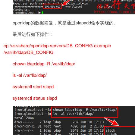
openldap的数据恢复，就是通过slapadd命令实现的。
最后进行如下操作：
cp /usr/share/openldap-servers/DB_CONFIG.example
/var/lib/ldap/DB_CONFIG
chown ldap:ldap -R /var/lib/ldap/
ls -al /var/lib/ldap/
systemctl start slapd
systemctl status slapd