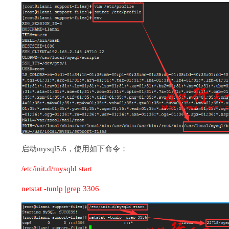
启动mysql5.6，使用如下命令：
/etc/init.d/mysqld start
netstat -tunlp |grep 3306