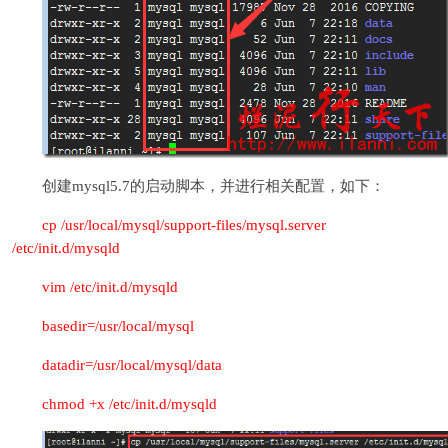
创建mysql5.7的启动脚本，并进行相关配置，如下：
cp /usr/local/mysql/support-files/mysql.server
/etc/init.d/mysqld
vim /etc/init.d/mysqld
basedir=/usr/local/mysql
datadir=/usr/local/mysql/data
chmod +x /etc/init.d/mysqld