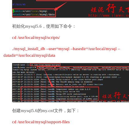
初始化mysql5.6，使用如下命令：
cd /usr/local/mysql/scripts/
./mysql_install_db –user=mysql –basedir=/usr/local/mysql –
datadir=/usr/local/mysql/data
创建mysql5.6的my.cnf文件，如下：
cd /usr/local/mysql/support-files