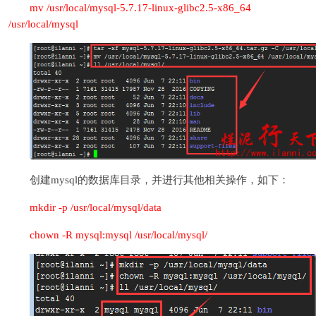
mv /usr/local/mysql-5.7.17-linux-glibc2.5-x86_64
/usr/local/mysql
创建mysql的数据库目录，并进行其他相关操作，如下：
mkdir -p /usr/local/mysql/data
chown -R mysql:mysql /usr/local/mysql/