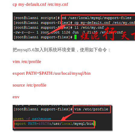
cp my-default.cnf /etc/my.cnf
把mysql5.6加入到系统环境变量，使用如下命令：
vim /etc/profile
export PATH=$PATH:/usr/local/mysql/bin
source /etc/profile
env