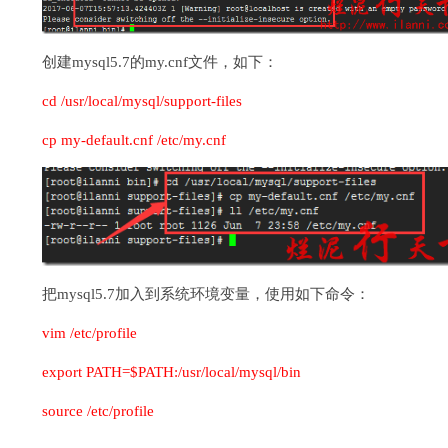
创建mysql5.7的my.cnf文件，如下：
cd /usr/local/mysql/support-files
cp my-default.cnf /etc/my.cnf
把mysql5.7加入到系统环境变量，使用如下命令：
vim /etc/profile
export PATH=$PATH:/usr/local/mysql/bin
source /etc/profile