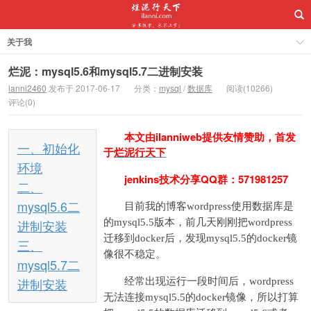
关于我
烂泥：mysql5.6和mysql5.7二进制安装
lanni2460
发布于 2017-06-17
分类：
mysql
/
数据库
阅读(10266)
评论(0)
本文由
ilanniweb
提供友情赞助，首发
一、初始化
于
烂泥行天下
环境
jenkins
技术分享QQ群：571981257
二、
mysql5.6二
目前我的博客wordpress使用数据库是
进制安装
的mysql5.5版本，前几天刚刚把wordpress
迁移到docker后，发现mysql5.5的docker镜
三、
像很不稳定。
mysql5.7二
进制安装
经常出现运行一段时间后，wordpress
无法连接mysql5.5的docker镜像，所以打算