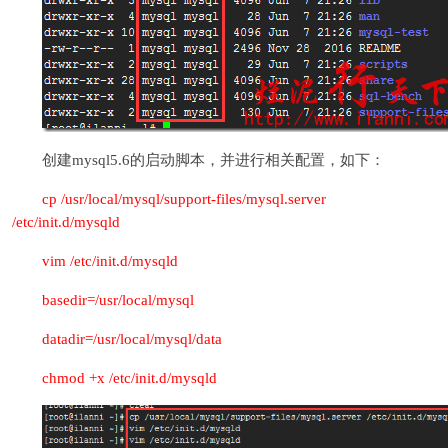
创建mysql5.6的启动脚本，并进行相关配置，如下：
cp /usr/local/mysql/support-files/mysql.server
/etc/init.d/mysqld
vim /etc/init.d/mysqld
basedir=/usr/local/mysql
datadir=/usr/local/mysql/data
chmod +x /etc/init.d/mysqld