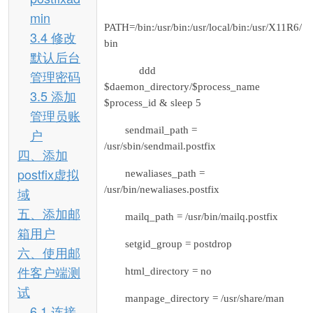
min
PATH=/bin:/usr/bin:/usr/local/bin:/usr/X11R6/
3.4 修改
bin
默认后台
ddd
管理密码
$daemon_directory/$process_name
3.5 添加
$process_id & sleep 5
管理员账
sendmail_path =
户
/usr/sbin/sendmail.postfix
四、添加
postfix虚拟
newaliases_path =
/usr/bin/newaliases.postfix
域
五、添加邮
mailq_path = /usr/bin/mailq.postfix
箱用户
setgid_group = postdrop
六、使用邮
件客户端测
html_directory = no
试
manpage_directory = /usr/share/man
6.1 连接