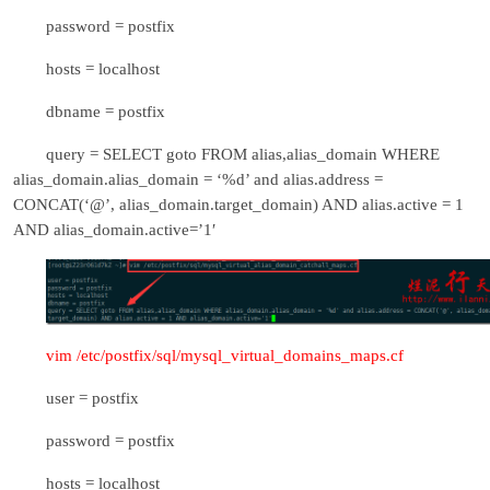
password = postfix
hosts = localhost
dbname = postfix
query = SELECT goto FROM alias,alias_domain WHERE
alias_domain.alias_domain = ‘%d’ and alias.address =
CONCAT(‘@’, alias_domain.target_domain) AND alias.active = 1
AND alias_domain.active=’1′
vim /etc/postfix/sql/mysql_virtual_domains_maps.cf
user = postfix
password = postfix
hosts = localhost