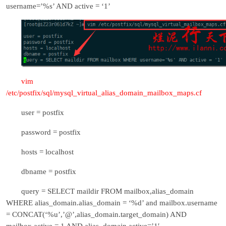
username=’%s’ AND active = ‘1’
vim
/etc/postfix/sql/mysql_virtual_alias_domain_mailbox_maps.cf
user = postfix
password = postfix
hosts = localhost
dbname = postfix
query = SELECT maildir FROM mailbox,alias_domain
WHERE alias_domain.alias_domain = ‘%d’ and mailbox.username
= CONCAT(‘%u’,’@’,alias_domain.target_domain) AND