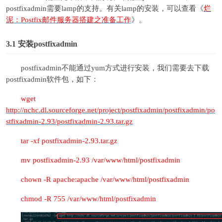
postfixadmin需要lamp的支持。有关lamp的安装，可以查看《
烂
泥：Postfix邮件服务器搭建之准备工作
》。
3.1
安装postfixadmin
postfixadmin不能通过yum方式进行安装，我们需要去下载
postfixadmin软件包，如下：
wget
http://nchc.dl.sourceforge.net/project/postfixadmin/postfixadmin/po
stfixadmin-2.93/postfixadmin-2.93.tar.gz
tar -xf postfixadmin-2.93.tar.gz
mv postfixadmin-2.93 /var/www/html/postfixadmin
chown -R apache:apache /var/www/html/postfixadmin
chmod -R 755 /var/www/html/postfixadmin