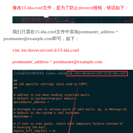
修改15-lda.conf文件，是为了防止dovecot报错，错误如下：
我们只需在15-lda.conf文件中添加postmaster_address =
postmaster@example.com即可，如下：
vim /etc/dovecot/conf.d/15-lda.conf
postmaster_address = postmaster@example.com