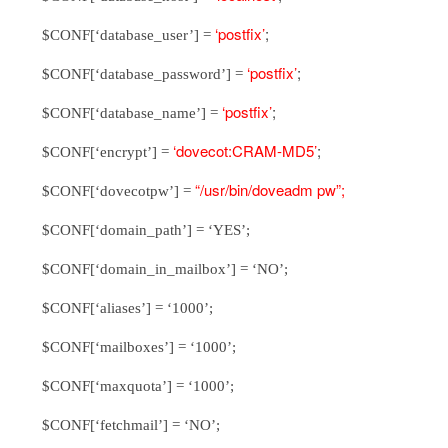
‘postfix’
;
$CONF[‘database_user’] =
‘postfix’
;
$CONF[‘database_password’] =
‘postfix’
;
$CONF[‘database_name’] =
‘dovecot:CRAM-MD5’
;
$CONF[‘encrypt’] =
“/usr/bin/doveadm pw”;
$CONF[‘dovecotpw’] =
$CONF[‘domain_path’] = ‘YES’;
$CONF[‘domain_in_mailbox’] = ‘NO’;
$CONF[‘aliases’] = ‘1000’;
$CONF[‘mailboxes’] = ‘1000’;
$CONF[‘maxquota’] = ‘1000’;
$CONF[‘fetchmail’] = ‘NO’;