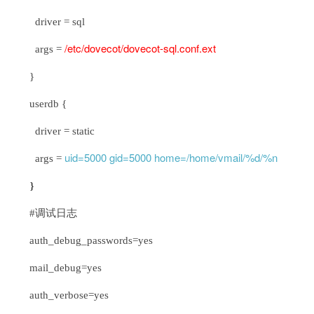
driver = sql
/etc/dovecot/dovecot-sql.conf.ext
args =
}
userdb {
driver = static
uid=5000 gid=5000 home=/home/vmail/%d/%n
args =
}
#调试日志
auth_debug_passwords=yes
mail_debug=yes
auth_verbose=yes