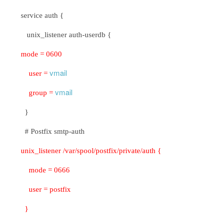
service auth {
unix_listener auth-userdb {
mode = 0600
vmail
user =
vmail
group =
}
# Postfix smtp-auth
unix_listener /var/spool/postfix/private/auth {
mode = 0666
user = postfix
}