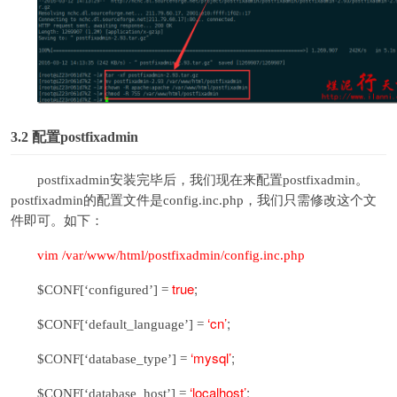
3.2
配置postfixadmin
postfixadmin安装完毕后，我们现在来配置postfixadmin。
postfixadmin的配置文件是config.inc.php，我们只需修改这个文
件即可。如下：
vim /var/www/html/postfixadmin/config.inc.php
true
;
$CONF[‘configured’] =
‘cn’
;
$CONF[‘default_language’] =
‘mysql’
;
$CONF[‘database_type’] =
‘localhost’
;
$CONF[‘database_host’] =