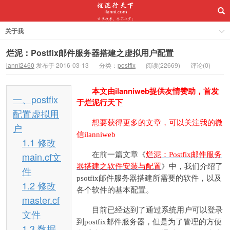
关于我
烂泥：Postfix邮件服务器搭建之虚拟用户配置
lanni2460
发布于 2016-03-13
分类：
postfix
阅读(22669)
评论(0)
本文由
ilanniweb
提供友情赞助，首发
一、postfix
于
烂泥行天下
配置虚拟用
想要获得更多的文章，可以关注我的微
户
信ilanniweb
1.1 修改
main.cf文
在前一篇文章《
烂泥：Postfix邮件服务
器搭建之软件安装与配置
》中，我们介绍了
件
psotfix邮件服务器搭建所需要的软件，以及
1.2 修改
各个软件的基本配置。
master.cf
目前已经达到了通过系统用户可以登录
文件
到postfix邮件服务器，但是为了管理的方便
1.3 数据