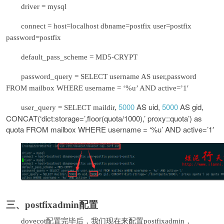
driver = mysql
connect = host=localhost dbname=postfix user=postfix
password=postfix
default_pass_scheme = MD5-CRYPT
password_query = SELECT username AS user,password
FROM mailbox WHERE username = ‘%u’ AND active=’1′
5000
AS uid,
5000
AS gid,
user_query = SELECT maildir,
CONCAT(‘dict:storage=’,floor(quota/1000),’ proxy::quota’) as
quota FROM mailbox WHERE username = ‘%u’ AND active=’1′
三、postfixadmin配置
dovecot配置完毕后，我们现在来配置postfixadmin，