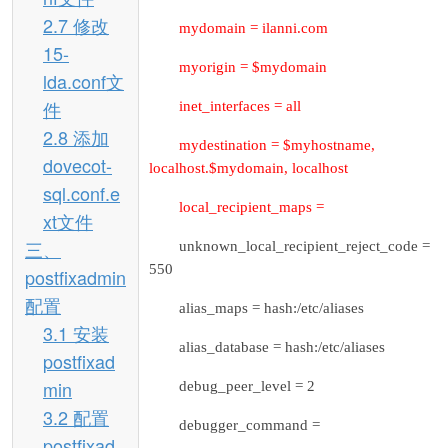
2.7 修改
mydomain = ilanni.com
15-
myorigin = $mydomain
lda.conf文
件
inet_interfaces = all
2.8 添加
mydestination = $myhostname,
dovecot-
localhost.$mydomain, localhost
sql.conf.e
local_recipient_maps =
xt文件
三、
unknown_local_recipient_reject_code =
550
postfixadmin
配置
alias_maps = hash:/etc/aliases
3.1 安装
alias_database = hash:/etc/aliases
postfixad
min
debug_peer_level = 2
3.2 配置
debugger_command =
postfixad