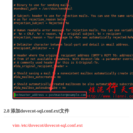
2.8
添加dovecot-sql.conf.ext文件
vim /etc/dovecot/dovecot-sql.conf.ext