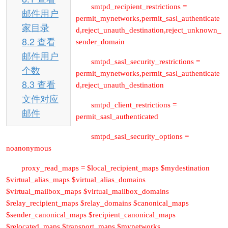
smtpd_recipient_restrictions =
邮件用户
permit_mynetworks,permit_sasl_authenticate
家目录
d,reject_unauth_destination,reject_unknown_
8.2 查看
sender_domain
邮件用户
smtpd_sasl_security_restrictions =
个数
permit_mynetworks,permit_sasl_authenticate
8.3 查看
d,reject_unauth_destination
文件对应
smtpd_client_restrictions =
邮件
permit_sasl_authenticated
smtpd_sasl_security_options =
noanonymous
proxy_read_maps = $local_recipient_maps $mydestination
$virtual_alias_maps $virtual_alias_domains
$virtual_mailbox_maps $virtual_mailbox_domains
$relay_recipient_maps $relay_domains $canonical_maps
$sender_canonical_maps $recipient_canonical_maps
$relocated_maps $transport_maps $mynetworks