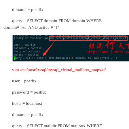
dbname = postfix
query = SELECT domain FROM domain WHERE
domain=’%s’ AND active = ‘1’
vim /etc/postfix/sql/mysql_virtual_mailbox_maps.cf
user = postfix
password = postfix
hosts = localhost
dbname = postfix
query = SELECT maildir FROM mailbox WHERE