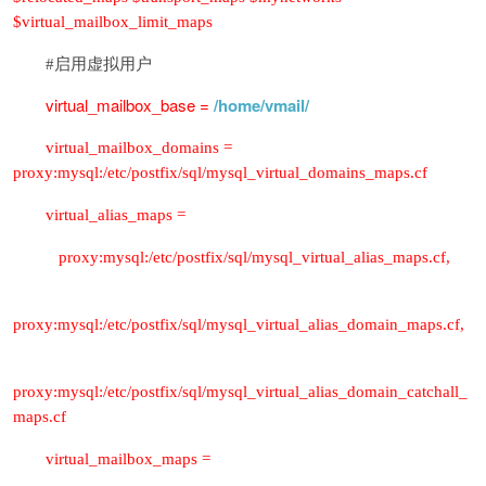
$virtual_mailbox_limit_maps
#启用虚拟用户
virtual_mailbox_base =
/home/vmail/
virtual_mailbox_domains =
proxy:mysql:/etc/postfix/sql/mysql_virtual_domains_maps.cf
virtual_alias_maps =
proxy:mysql:/etc/postfix/sql/mysql_virtual_alias_maps.cf,
proxy:mysql:/etc/postfix/sql/mysql_virtual_alias_domain_maps.cf,
proxy:mysql:/etc/postfix/sql/mysql_virtual_alias_domain_catchall_
maps.cf
virtual_mailbox_maps =