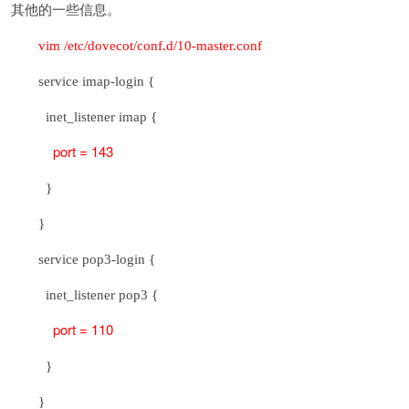
其他的一些信息。
vim /etc/dovecot/conf.d/10-master.conf
service imap-login {
inet_listener imap {
port = 143
}
}
service pop3-login {
inet_listener pop3 {
port = 110
}
}