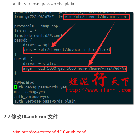
auth_verbose_passwords=plain
2.2
修改10-auth.conf文件
vim /etc/dovecot/conf.d/10-auth.conf