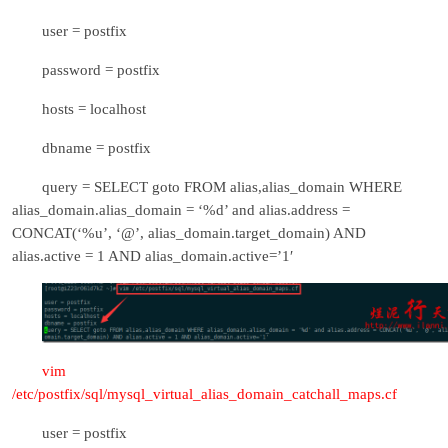
user = postfix
password = postfix
hosts = localhost
dbname = postfix
query = SELECT goto FROM alias,alias_domain WHERE
alias_domain.alias_domain = ‘%d’ and alias.address =
CONCAT(‘%u’, ‘@’, alias_domain.target_domain) AND
alias.active = 1 AND alias_domain.active=’1′
vim
/etc/postfix/sql/mysql_virtual_alias_domain_catchall_maps.cf
user = postfix