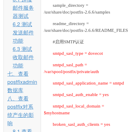
sample_directory =
邮件服务
/usr/share/doc/postfix-2.6.6/samples
器测试
6.2 测试
readme_directory =
/usr/share/doc/postfix-2.6.6/README_FILES
发送邮件
功能
#启用SMTP认证
6.3 测试
smtpd_sasl_type = dovecot
收取邮件
功能
smtpd_sasl_path =
/var/spool/postfix/private/auth
七、查看
postfixadmin
smtpd_sasl_application_name = smtpd
数据库
smtpd_sasl_auth_enable = yes
八、查看
postfix对系
smtpd_sasl_local_domain =
$myhostname
统产生的影
响
broken_sasl_auth_clients = yes
8.1 查看