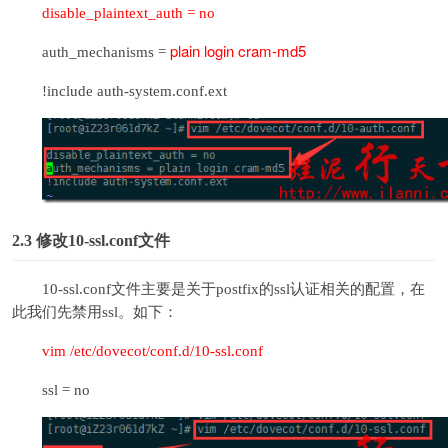
disable_plaintext_auth = no
plain login cram-md5
auth_mechanisms =
!include auth-system.conf.ext
2.3
修改10-ssl.conf文件
10-ssl.conf文件主要是关于postfix的ssl认证相关的配置，在
此我们先禁用ssl。如下：
vim /etc/dovecot/conf.d/10-ssl.conf
ssl = no