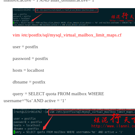
mailbox.active = 1 AND alias_domain.active=’1′
vim /etc/postfix/sql/mysql_virtual_mailbox_limit_maps.cf
user = postfix
password = postfix
hosts = localhost
dbname = postfix
query = SELECT quota FROM mailbox WHERE
username=’%s’ AND active = ‘1’