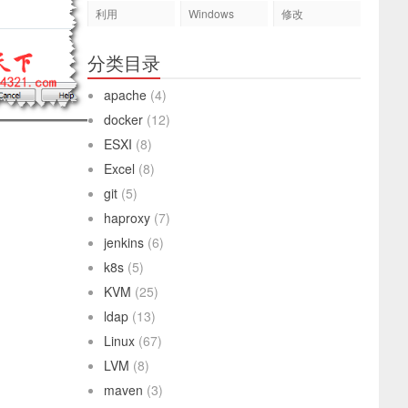
利用
Windows
修改
分类目录
apache
(4)
docker
(12)
ESXI
(8)
Excel
(8)
git
(5)
haproxy
(7)
jenkins
(6)
k8s
(5)
KVM
(25)
ldap
(13)
Linux
(67)
LVM
(8)
maven
(3)