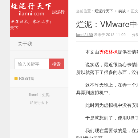
当前位置：
烂泥行天下
实战
正
烂泥行
>
>
烂泥：VMware
天下
lanni2460
发布于 2013-11-09
分
关于我
本文由
秀依林枫
提供友情
说实话，最近很烦心事情
所以就落下了很多的东西，没
RSS订阅
这不昨天晚上，在弄一个系
具弄到虚拟机中。
ilanni
|
烂泥
烂泥行天下
此时因为虚拟机中没有安
于是就想到了，使用U盘
我们现在需要做的是，在
到U盘中即可。