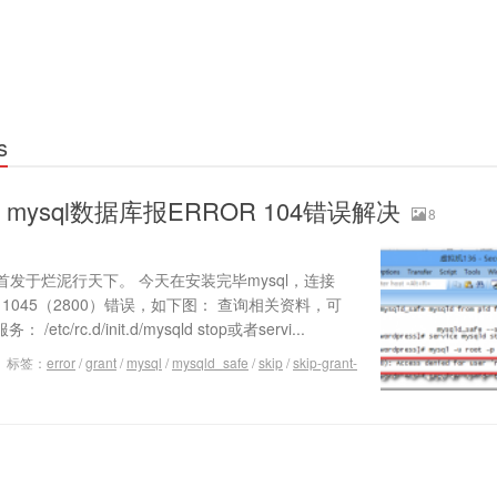
s
ysql数据库报ERROR 104错误解决
8
发于烂泥行天下。 今天在安装完毕mysql，连接
R 1045（2800）错误，如下图： 查询相关资料，可
c/rc.d/init.d/mysqld stop或者servi...
标签：
error
/
grant
/
mysql
/
mysqld_safe
/
skip
/
skip-grant-