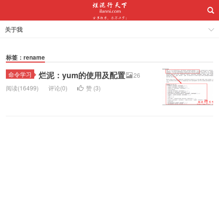
关于我
标签：rename
烂泥：yum的使用及配置
命令学习
26
阅读(16499)
评论(0)
赞 (
3
)