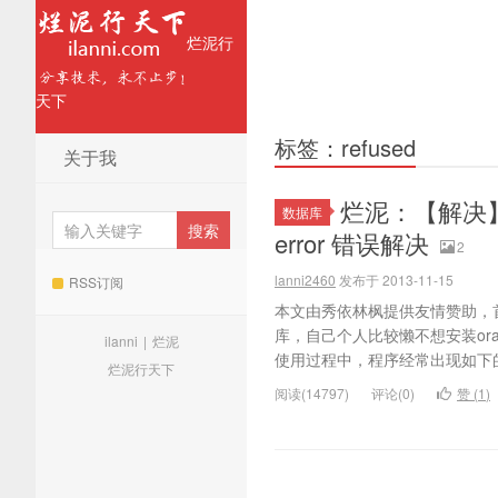
烂泥行
天下
标签：refused
关于我
烂泥：【解决】Liste
数据库
error 错误解决
2
lanni2460
发布于 2013-11-15
RSS订阅
本文由秀依林枫提供友情赞助，首
库，自己个人比较懒不想安装orac
ilanni
|
烂泥
使用过程中，程序经常出现如下的错误信息： l
烂泥行天下
阅读(14797)
评论(0)
赞 (
1
)