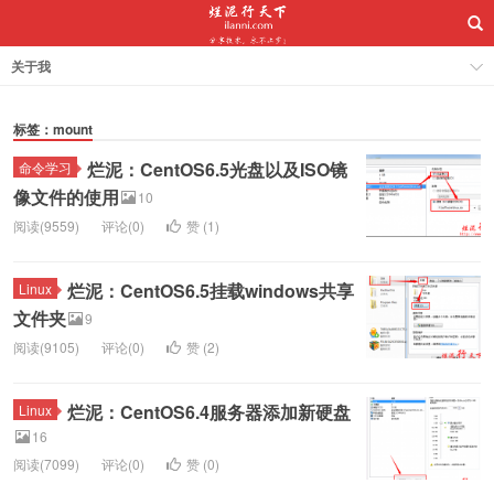
关于我
标签：mount
烂泥：CentOS6.5光盘以及ISO镜
命令学习
像文件的使用
10
阅读(9559)
评论(0)
赞 (
1
)
烂泥：CentOS6.5挂载windows共享
Linux
文件夹
9
阅读(9105)
评论(0)
赞 (
2
)
烂泥：CentOS6.4服务器添加新硬盘
Linux
16
阅读(7099)
评论(0)
赞 (
0
)