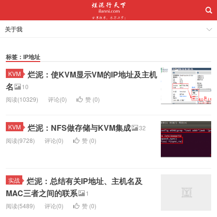
关于我
标签：IP地址
烂泥：使KVM显示VM的IP地址及主机
KVM
名
10
阅读(10329)
评论(0)
赞 (
0
)
烂泥：NFS做存储与KVM集成
KVM
32
阅读(9728)
评论(0)
赞 (
0
)
烂泥：总结有关IP地址、主机名及
实战
MAC三者之间的联系
1
阅读(5489)
评论(0)
赞 (
0
)