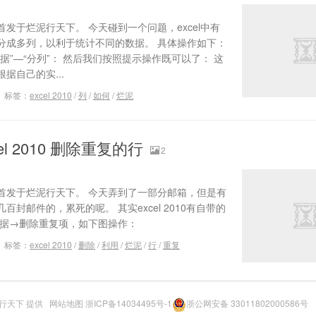
发于烂泥行天下。 今天碰到一个问题，excel中有
分成多列，以利于统计不同的数据。 具体操作如下：
据”—“分列”： 然后我们按照提示操作既可以了： 这
据自己的实...
标签：
excel 2010
/
列
/
如何
/
烂泥
l 2010 删除重复的行
2
首发于烂泥行天下。 今天弄到了一部分邮箱，但是有
封邮件的，累死的呢。 其实excel 2010有自带的
数据→删除重复项，如下图操作：
标签：
excel 2010
/
删除
/
利用
/
烂泥
/
行
/
重复
行天下
提供
网站地图
浙ICP备14034495号-1
浙公网安备 33011802000586号