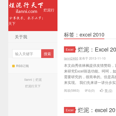
烂泥行
天下
标签：excel 2010
关于我
烂泥：Excel
Excel
lanni2460
发布于 2013-11-10
本文由秀依林枫提供友情赞助，
RSS订阅
来研究Excel筛选功能。呵呵，如
需要研究的，很简单的。但是高
ilanni
|
烂泥
来实现。 我们先来讲一讲分步实现
烂泥行天下
阅读(5863)
评论(0)
赞 (
0
)
烂泥：excel
Excel