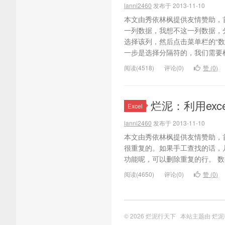
lanni2460
发布于 2013-11-10
本文由秀依林枫提供友情赞助，首
一列数据，我想不这一列数据，
选择该列，然后点击菜单栏的“数
一步是选择分隔符的，我们需要根
阅读(4518)
评论(0)
赞 (
0
)
烂泥：利用exce
Excel
lanni2460
发布于 2013-11-10
本文由秀依林枫提供友情赞助，
很重复的。如果手工查找的话，几百
功能呢，可以删除重复的行。 
阅读(4650)
评论(0)
赞 (
0
)
© 2026
烂泥行天下
本站主题由
烂泥