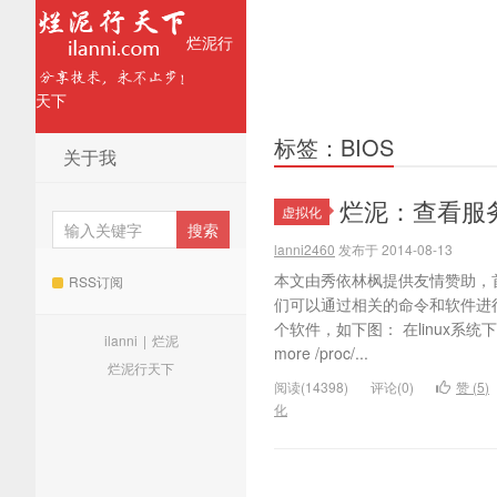
烂泥行
天下
标签：BIOS
关于我
烂泥：查看服务
虚拟化
lanni2460
发布于 2014-08-13
本文由秀依林枫提供友情赞助，首
RSS订阅
们可以通过相关的命令和软件进行查
个软件，如下图： 在linux系统下
ilanni
|
烂泥
more /proc/...
烂泥行天下
阅读(14398)
评论(0)
赞 (
5
)
化