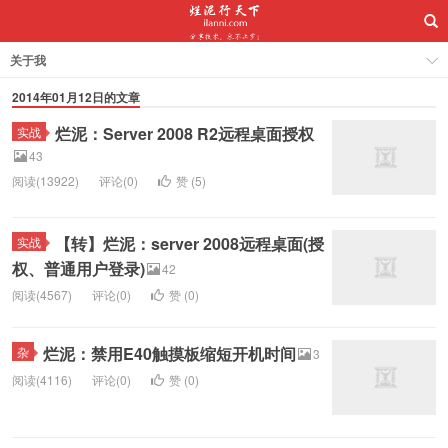
关于我
2014年01月12日的文章
烂泥：Server 2008 R2远程桌面授权
实战
43
阅读(13922)
评论(0)
赞 (
5
)
【转】烂泥：server 2008远程桌面(授
实战
权、普通用户登录)
42
阅读(4567)
评论(0)
赞 (
0
)
烂泥：禁用E40触摸板缩短开机时间
杂
3
阅读(4116)
评论(0)
赞 (
0
)