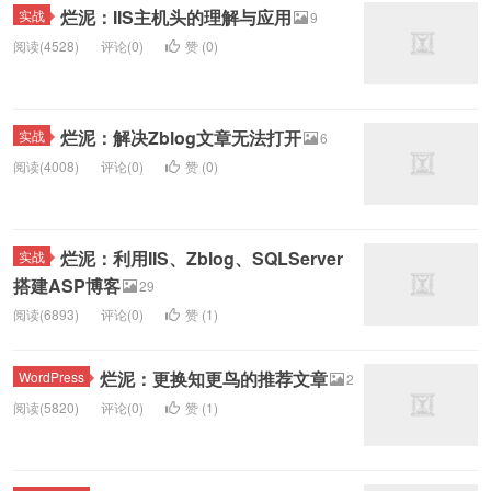
烂泥：IIS主机头的理解与应用
实战
9
阅读(4528)
评论(0)
赞 (
0
)
烂泥：解决Zblog文章无法打开
实战
6
阅读(4008)
评论(0)
赞 (
0
)
烂泥：利用IIS、Zblog、SQLServer
实战
搭建ASP博客
29
阅读(6893)
评论(0)
赞 (
1
)
烂泥：更换知更鸟的推荐文章
WordPress
2
阅读(5820)
评论(0)
赞 (
1
)