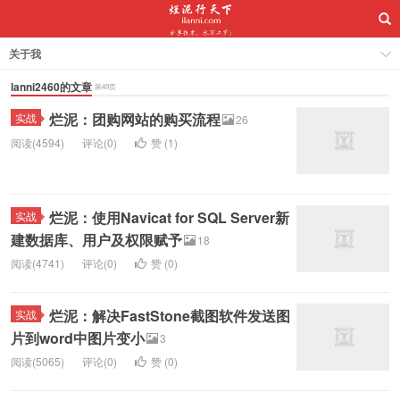
关于我
lanni2460的文章
第49页
烂泥：团购网站的购买流程
实战
26
阅读(4594)
评论(0)
赞 (
1
)
烂泥：使用Navicat for SQL Server新
实战
建数据库、用户及权限赋予
18
阅读(4741)
评论(0)
赞 (
0
)
烂泥：解决FastStone截图软件发送图
实战
片到word中图片变小
3
阅读(5065)
评论(0)
赞 (
0
)