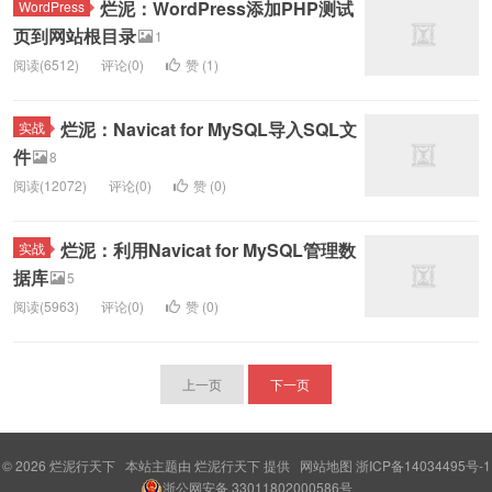
烂泥：WordPress添加PHP测试
WordPress
页到网站根目录
1
阅读(6512)
评论(0)
赞 (
1
)
烂泥：Navicat for MySQL导入SQL文
实战
件
8
阅读(12072)
评论(0)
赞 (
0
)
烂泥：利用Navicat for MySQL管理数
实战
据库
5
阅读(5963)
评论(0)
赞 (
0
)
上一页
下一页
© 2026
烂泥行天下
本站主题由
烂泥行天下
提供
网站地图
浙ICP备14034495号-1
浙公网安备 33011802000586号