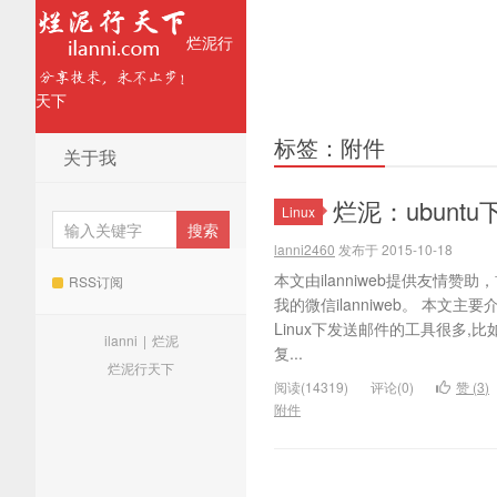
烂泥行
天下
标签：附件
关于我
烂泥：ubuntu
Linux
lanni2460
发布于 2015-10-18
本文由ilanniweb提供友情
RSS订阅
我的微信ilanniweb。 本文主要
Linux下发送邮件的工具很多,比如
ilanni
|
烂泥
复...
烂泥行天下
阅读(14319)
评论(0)
赞 (
3
)
附件