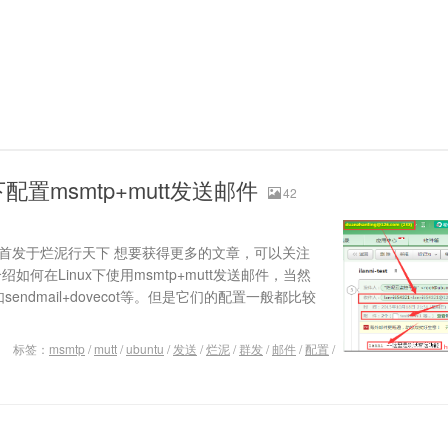
下配置msmtp+mutt发送邮件
42
赞助，首发于烂泥行天下 想要获得更多的文章，可以关注
介绍如何在Linux下使用msmtp+mutt发送邮件，当然
sendmail+dovecot等。但是它们的配置一般都比较
标签：
msmtp
/
mutt
/
ubuntu
/
发送
/
烂泥
/
群发
/
邮件
/
配置
/