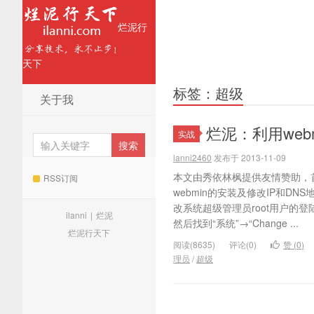
烂泥行
天下
标签：超级
关于我
烂泥：利用web
实战
lanni2460
发布于 2013-11-09
本文由秀依林枫提供友情赞助，
RSS订阅
webmin的安装及修改IP和DN
改系统超级管理员root用户的登
ilanni
|
烂泥
然后找到“系统”→“Change ...
烂泥行天下
阅读(8635)
评论(0)
赞 (
0
)
理员
/
超级