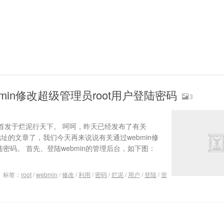
min修改超级管理员root用户登陆密码
3
首发于烂泥行天下。 呵呵，昨天已经发布了有关
S地址的文章了，我们今天再来说说有关通过webmin修
陆密码。 首先、登陆webmin的管理后台，如下图：
标签：
root
/
webmin
/
修改
/
利用
/
密码
/
烂泥
/
用户
/
登陆
/
管