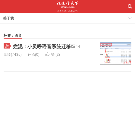
关于我
标签：语音
烂泥：小灵呼语音系统迁移
杂
14
阅读(7435)
评论(0)
赞 (
2
)