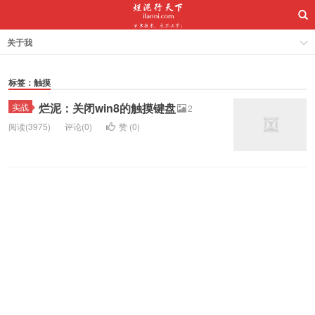
关于我
标签：触摸
烂泥：关闭win8的触摸键盘
实战
2
阅读(3975)
评论(0)
赞 (
0
)