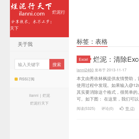
烂泥行
天下
标签：表格
关于我
烂泥：清除Exce
Excel
lanni2460
发布于 2013-11-17
本文由秀依林枫提供友情赞助，首
RSS订阅
使用过程中发现。如果输入@12
其实要消除这个格式，很简单的。
ilanni
|
烂泥
可。如下图： 在这里，我们可以清
烂泥行天下
阅读(5325)
评论(0)
赞 (
2
)