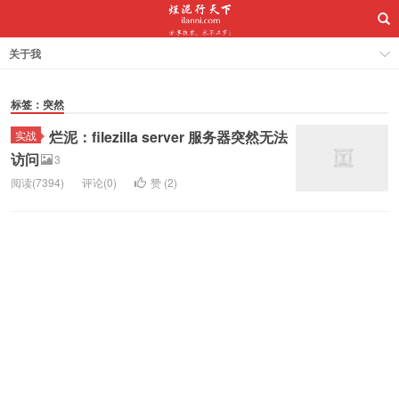
关于我
标签：突然
烂泥：filezilla server 服务器突然无法
实战
访问
3
阅读(7394)
评论(0)
赞 (
2
)