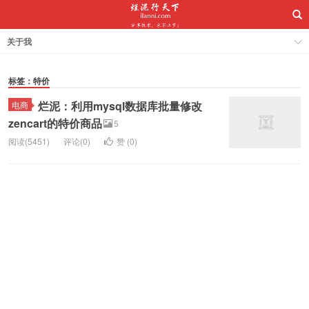
关于我
标签：特价
烂泥：利用mysql数据库批量修改
电商
zencart的特价商品
5
阅读(5451)
评论(0)
赞 (
0
)