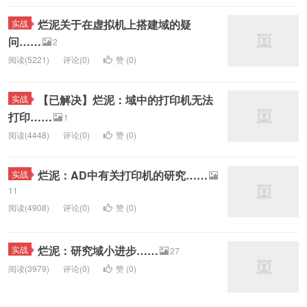
烂泥关于在虚拟机上搭建域的疑
实战
问……
2
阅读(5221)
评论(0)
赞 (
0
)
【已解决】烂泥：域中的打印机无法
实战
打印……
1
阅读(4448)
评论(0)
赞 (
0
)
烂泥：AD中有关打印机的研究……
实战
11
阅读(4908)
评论(0)
赞 (
0
)
烂泥：研究域小进步……
实战
27
阅读(3979)
评论(0)
赞 (
0
)