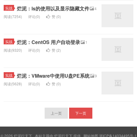
烂泥：ls的使用以及显示隐藏文件
实战
4
阅读(7254)
评论(0)
赞 (
0
)
烂泥：CentOS 用户自动登录
实战
1
阅读(9320)
评论(0)
赞 (
2
)
烂泥：VMware中使用U盘PE系统
实战
9
阅读(5628)
评论(0)
赞 (
0
)
上一页
下一页
© 2026
烂泥行天下
本站主题由
烂泥行天下
提供
网站地图
浙ICP备14034495号-1