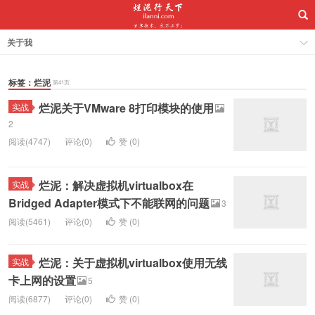
关于我
标签：烂泥
第41页
烂泥关于VMware 8打印模块的使用
实战
2
阅读(4747)
评论(0)
赞 (
0
)
烂泥：解决虚拟机virtualbox在
实战
Bridged Adapter模式下不能联网的问题
3
阅读(5461)
评论(0)
赞 (
0
)
烂泥：关于虚拟机virtualbox使用无线
实战
卡上网的设置
5
阅读(6877)
评论(0)
赞 (
0
)