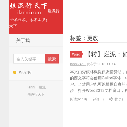
烂泥行
天下
标签：更改
关于我
【转】烂泥：如何
Word
lanni2460
发布于 2013-11-14
本文由秀依林枫提供友情赞助，首
RSS订阅
的西文字符会使用Calibri字
户。当然用户也可以根据自身的
ilanni
|
烂泥
步，打开Word2013文档窗口，在“
烂泥行天下
阅读(6119)
评论(0)
赞 (
1
)